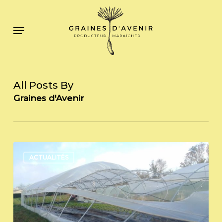
Skip
to
Menu
main
content
All Posts By
Graines d'Avenir
Cagnotte
ACTUALITÉS
solidaire